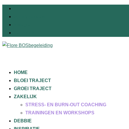
LinkedIn
Spotify podcast
Instagram
Facebook
HOME
BLOEI TRAJECT
GROEI TRAJECT
ZAKELIJK
STRESS- EN BURN-OUT COACHING
TRAININGEN EN WORKSHOPS
DEBBIE
INSPIRATIE